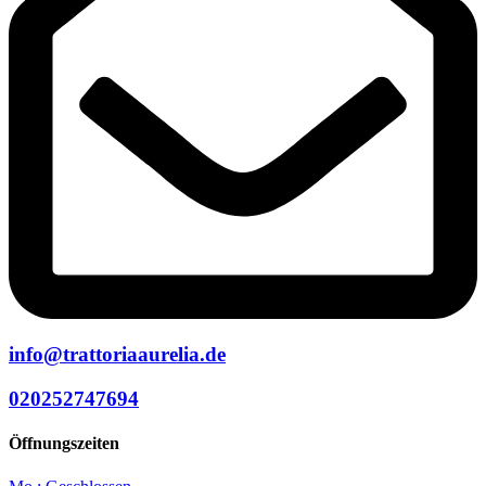
info@trattoriaaurelia.de
020252747694
Öffnungszeiten