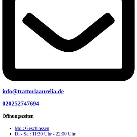
info@trattoriaaurelia.de
020252747694
Öffnungszeiten
Mo : Geschlossen
Di - Sa : 11:30 Uhr - 22:00 Uhr