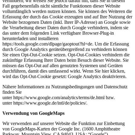
verhindern; wir weisen Sie jedoch darauf hin, dass Sie in diesem
Fall gegebenenfalls nicht sämtliche Funktionen dieser Website
vollumfänglich werden nutzen können. Sie können des Weiteren die
Erfassung der durch das Cookie erzeugten und auf Ihre Nutzung der
Website bezogenen Daten (inkl. Ihrer IP-Adresse) an Google sowie
die Verarbeitung dieser Daten durch Google verhindern, indem sie
das unter dem folgenden Link verfügbare Browser-Plug-in
herunterladen und installieren
https://tools.google.com/dlpage/gaoptout?hl=de. Um die Erfassung
durch Google Analytics geräteübergreifend zu verhindern können
Sie einen Opt-Out-Cookie setzen. Opt-Out-Cookies verhindern die
zukünftige Erfassung Ihrer Daten beim Besuch dieser Website. Sie
müssen das Opt-Out auf allen genutzten Systemen und Geräten
durchführen, damit dies umfassend wirkt. Wenn Sie hier klicken,
wird das Opt-Out-Cookie gesetzt: Google Analytics deaktivieren.
Nähere Informationen zu Nutzungsbedingungen und Datenschutz
finden Sie
unter https://www.google.com/analytics/terms/de.html bzw.
unter https://www.google.de/intl/de/policies/.
Verwendung von GoogleMaps
Wir verwenden auf unserer Website die Funktion zur Einbettung
von GoogleMaps-Karten der Google Inc. (1600 Amphitheatre
Parkway, Mountain View, CA 94043, USA; “Google”).